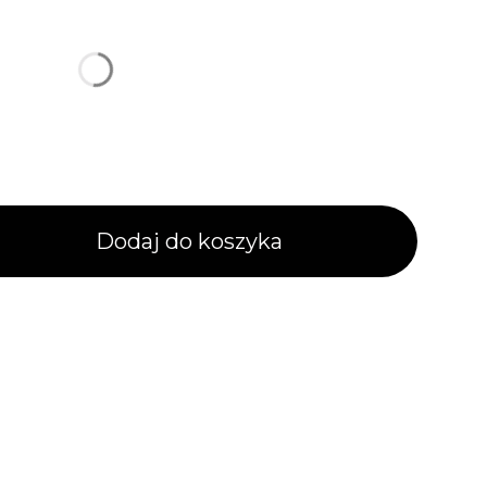
różnić się ceną
rzód, bok etc)
Opcjonalne
Dodaj do koszyka