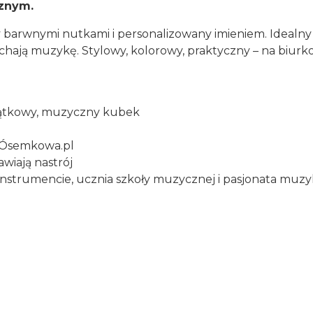
znym.
barwnymi nutkami i personalizowany imieniem. Idealny 
chają muzykę. Stylowy, kolorowy, praktyczny – na biurk
wyjątkowy, muzyczny kubek
i Ósemkowa.pl
wiają nastrój
 instrumencie, ucznia szkoły muzycznej i pasjonata muzy