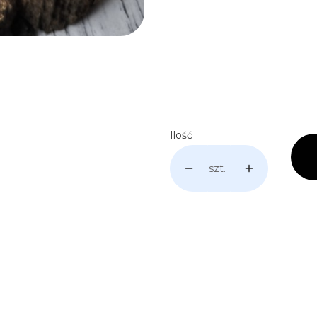
Poszczególne warianty mogą 
Personalizacja i lokalizacja (p
Ilość
szt.