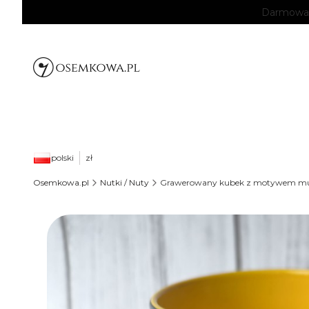
Darmowa d
polski
zł
Osemkowa.pl
Nutki / Nuty
Grawerowany kubek z motywem muzy