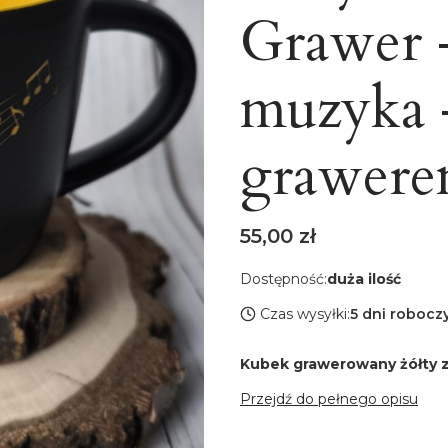
Grawer -
muzyka 
grawer
Cena
55,00 zł
Dostępność:
duża ilość
Czas wysyłki:
5 dni robocz
Kubek grawerowany żółty
Przejdź do pełnego opisu
Wybierz wariant produkt