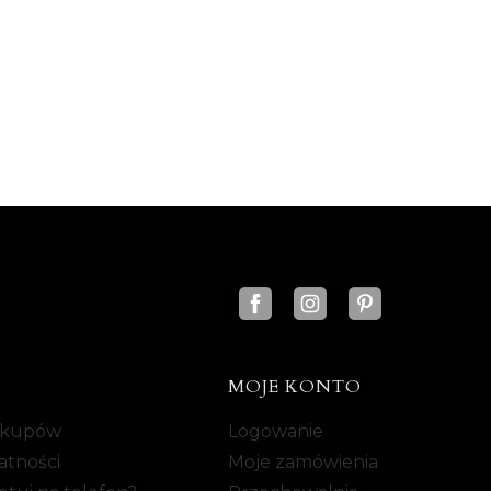
MOJE KONTO
akupów
Logowanie
atności
Moje zamówienia