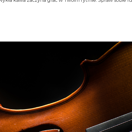
zwykła kawa zaczyna grać w Twoim rytmie. Spraw sobie lu