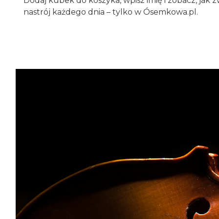
Dodaj kubek do koszyka, wpisz imię i zobacz, jak 
nastrój każdego dnia – tylko w Ósemkowa.pl.