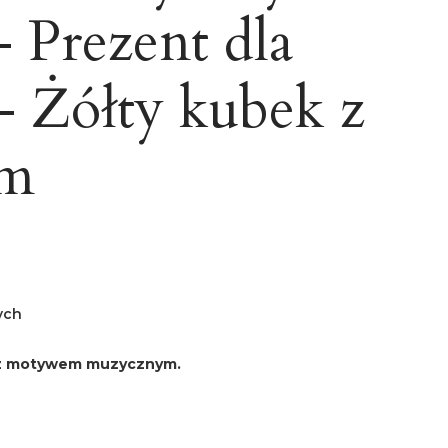
 Prezent dla
- Żółty kubek z
em
ych
 z motywem muzycznym.
u: