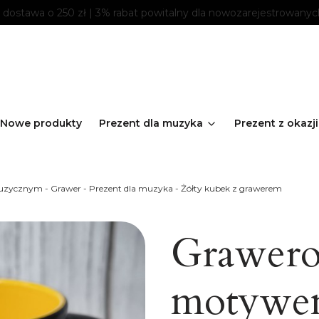
ostawa o 250 zł | 3% rabat powitalny dla nowozarejestrowanyc
Nowe produkty
Prezent dla muzyka
Prezent z okazji
cznym - Grawer - Prezent dla muzyka - Żółty kubek z grawerem
Grawero
motywe