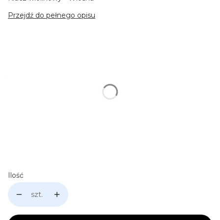
Przejdź do pełnego opisu
Wybierz wariant produktu:
Poszczególne warianty mogą różnić się ceną
*
Pojemność kubka
Wybierz
Personalizacja: np. Imię
Opcjonalne
Ilość
szt.