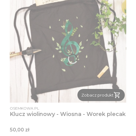
Zobacz produkt
PRODUCENT
OSEMKOWA.PL
Klucz wiolinowy - Wiosna - Worek plecak
Cena
50,00 zł