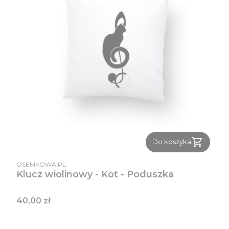
Do koszyka
PRODUCENT
OSEMKOWA.PL
Klucz wiolinowy - Kot - Poduszka
Cena
40,00 zł