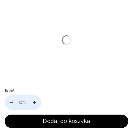
Wybierz wariant produktu:
Poszczególne warianty mogą różnić się ceną
*
Pojemność kubka
Wybierz
Personalizacja: np. Imię
Opcjonalne
Ilość
szt.
Dodaj do koszyka