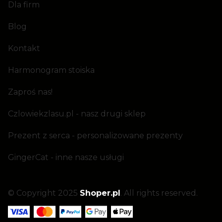
Dla firm
Blog
Kontakt
Harmonogram stoiska
Zaproś nas!
Czlowiekzlasu.pl - nasz drugi sklep
Prezent z serca - personalizowane prezenty
GingerCat - inne nasze usługi
© Copyright 2025
Shoper.pl
. All rights reserved.