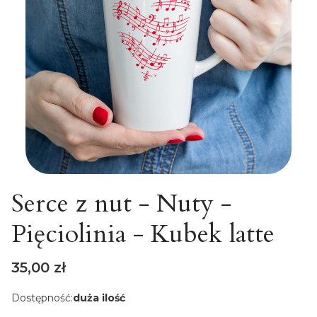
Serce z nut - Nuty -
Pięciolinia - Kubek latte
Cena
35,00 zł
Dostępność:
duża ilość