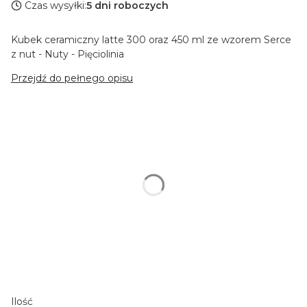
Czas wysyłki:
5 dni roboczych
Kubek ceramiczny latte 300 oraz 450 ml ze wzorem Serce
z nut - Nuty - Pięciolinia
Przejdź do pełnego opisu
Wybierz wariant produktu:
Poszczególne warianty mogą różnić się ceną
*
Pojemność kubka
Wybierz
Personalizacja: np. Imię
Opcjonalne
Ilość