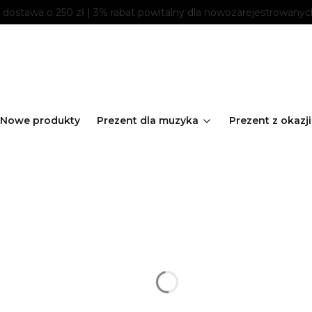
ostawa o 250 zł | 3% rabat powitalny dla nowozarejestrowanyc
Nowe produkty
Prezent dla muzyka
Prezent z okazji