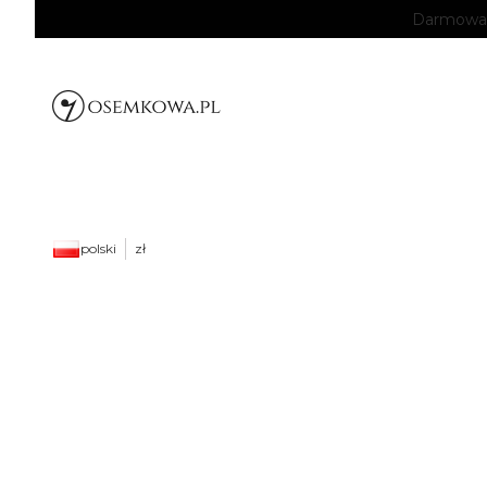
Darmowa d
Muzyczne
grawerowane
prezenty -
Sprawdź!
polski
zł