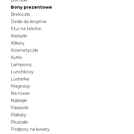
Bombki
Bony prezentowe
Breloczki
Deski do krojenia
Etui na telefon
Kieliszki
Klikery
Kosmetyczki
Kufle
Lampiony
Lunchboxy
Lusterka
Magnesy
Na rower
Naklejki
Parasole
Plakaty
Pluszaki
Podpory na kwiaty