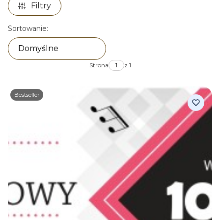
Filtry
Lista produktów
Sortowanie:
Domyślne
Strona
z 1
Bestseller