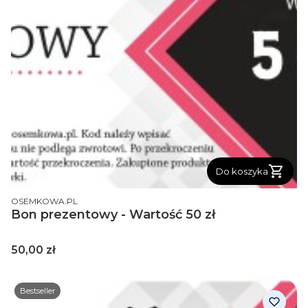
Do koszyka
PRODUCENT
OSEMKOWA.PL
Bon prezentowy - Wartość 50 zł
Cena
50,00 zł
Bestseller