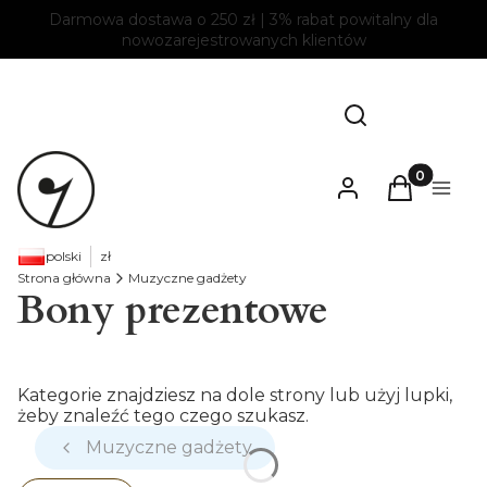
Darmowa dostawa o 250 zł | 3% rabat powitalny dla
nowozarejestrowanych klientów
Otwórz wyszukiw
Szukaj
Produkty w
Zaloguj się
Koszyk
Menu
polski
zł
Strona główna
Muzyczne gadżety
Bony prezentowe
Kategorie znajdziesz na dole strony lub użyj lupki,
żeby znaleźć tego czego szukasz.
Muzyczne gadżety