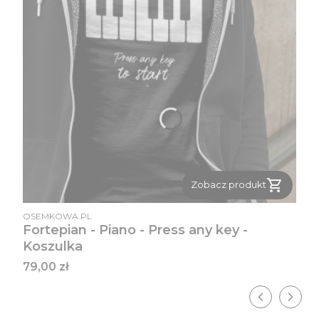
Zobacz produkt
PRODUCENT
OSEMKOWA.PL
Fortepian - Piano - Press any key -
Koszulka
Cena
79,00 zł