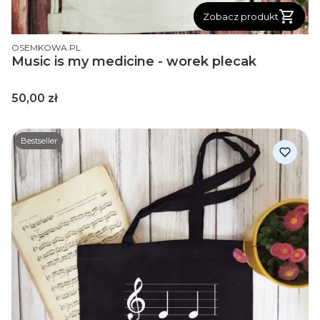
Zobacz produkt
PRODUCENT
OSEMKOWA.PL
Music is my medicine - worek plecak
Cena
50,00 zł
Bestseller