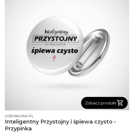
Zobacz produkt
PRODUCENT
OSEMKOWA.PL
Inteligentny Przystojny i śpiewa czysto -
Przypinka