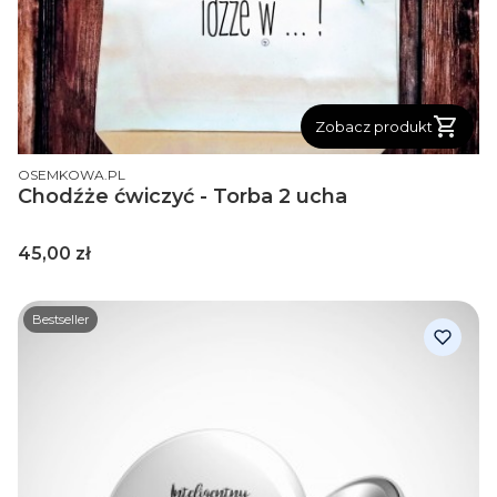
Zobacz produkt
PRODUCENT
OSEMKOWA.PL
Chodźże ćwiczyć - Torba 2 ucha
Cena
45,00 zł
Bestseller