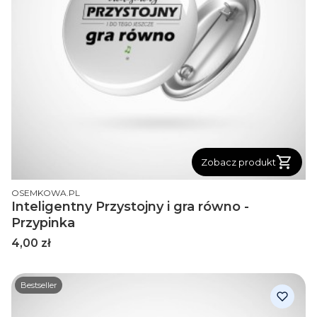
Zobacz produkt
PRODUCENT
OSEMKOWA.PL
Inteligentny Przystojny i gra równo -
Przypinka
Cena
4,00 zł
Bestseller