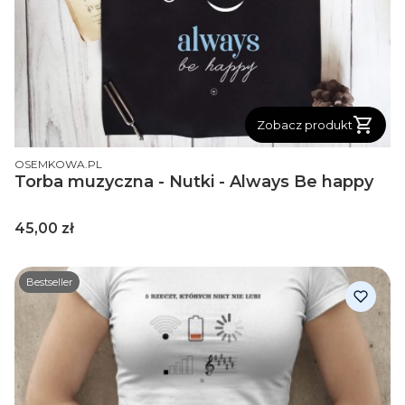
Zobacz produkt
PRODUCENT
OSEMKOWA.PL
Torba muzyczna - Nutki - Always Be happy
Cena
45,00 zł
Bestseller