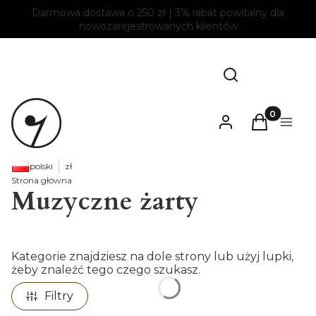
Darmowa dostawa o 250 zł | 3% rabat powitalny dla
nowozarejestrowanych klientów
Otwórz wyszukiw
Szukaj
Produkty w
Zaloguj się
Koszyk
Menu
polski
zł
Strona główna
Muzyczne żarty
Kategorie znajdziesz na dole strony lub użyj lupki,
żeby znaleźć tego czego szukasz.
Filtry