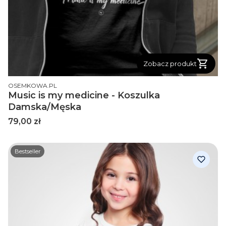
Zobacz produkt
PRODUCENT
OSEMKOWA.PL
Music is my medicine - Koszulka
Damska/Męska
Cena
79,00 zł
Bestseller