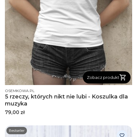
Zobacz produkt
PRODUCENT
OSEMKOWA.PL
5 rzeczy, których nikt nie lubi - Koszulka dla
muzyka
Cena
79,00 zł
Bestseller