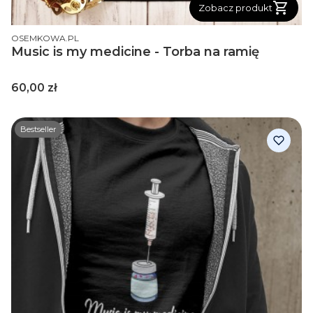
Zobacz produkt
PRODUCENT
OSEMKOWA.PL
Music is my medicine - Torba na ramię
Cena
60,00 zł
Bestseller