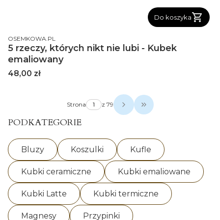
Do koszyka
PRODUCENT
OSEMKOWA.PL
5 rzeczy, których nikt nie lubi - Kubek
emaliowany
Cena
48,00 zł
Strona
z 79
Przejdź do ostatniej s
PODKATEGORIE
Bluzy
Koszulki
Kufle
Kubki ceramiczne
Kubki emaliowane
Kubki Latte
Kubki termiczne
Magnesy
Przypinki