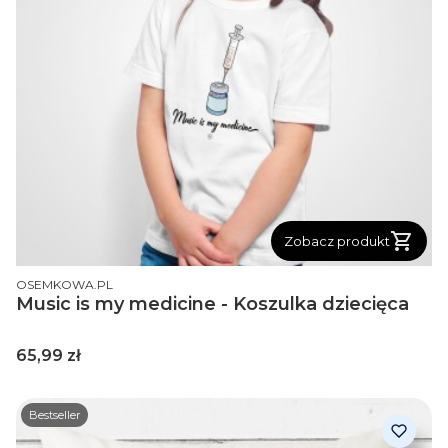
Zobacz produkt
PRODUCENT
OSEMKOWA.PL
Music is my medicine - Koszulka dziecięca
Cena
65,99 zł
Bestseller