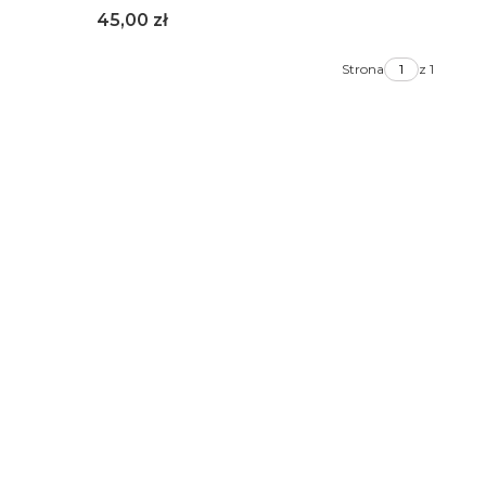
Cena
45,00 zł
Strona
z 1