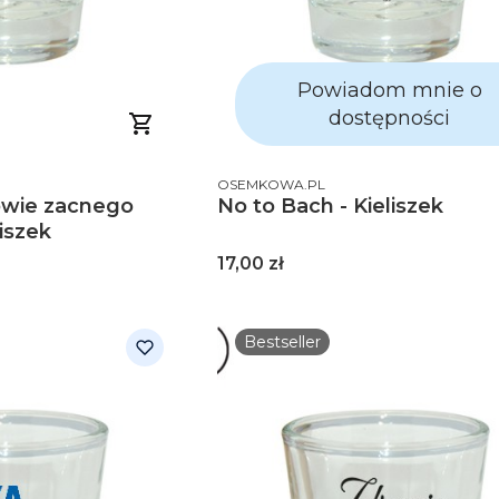
Powiadom mnie o
dostępności
PRODUCENT
OSEMKOWA.PL
owie zacnego
No to Bach - Kieliszek
iszek
Cena
17,00 zł
Bestseller