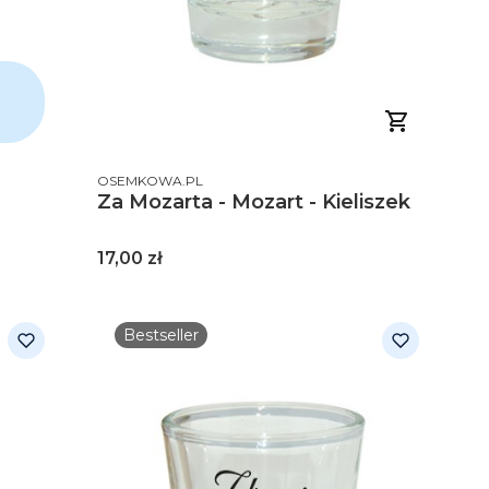
PRODUCENT
OSEMKOWA.PL
Za Mozarta - Mozart - Kieliszek
Cena
17,00 zł
Bestseller