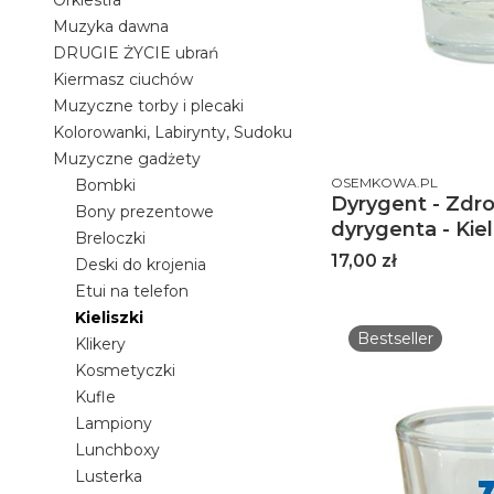
Orkiestra
Muzyka dawna
DRUGIE ŻYCIE ubrań
Kiermasz ciuchów
Muzyczne torby i plecaki
Kolorowanki, Labirynty, Sudoku
Muzyczne gadżety
PRODUCENT
OSEMKOWA.PL
Bombki
Dyrygent - Zdr
Bony prezentowe
dyrygenta - Kiel
Breloczki
Cena
17,00 zł
Deski do krojenia
Etui na telefon
Kieliszki
Bestseller
Klikery
Kosmetyczki
Kufle
Lampiony
Lunchboxy
Lusterka