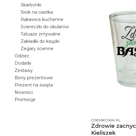
Skarbonki
Słoik na ciastka
Rękawice kuchenne
Ściereczki do okularów
Tatuaże zmywalne
Zakładki do książki
Zegary ścienne
Odzież
Dodatki
Zestawy
Bony prezentowe
Prezent na święta
Nowości
Promocje
Koniec menu
PRODUCENT
OSEMKOWA.PL
Zdrowie zacnyc
Kieliszek