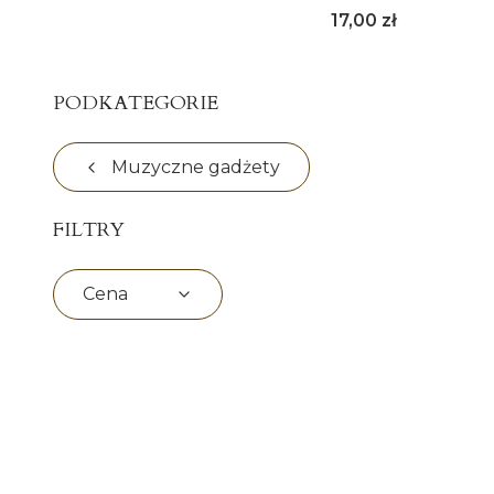
Cena
17,00 zł
PODKATEGORIE
Muzyczne gadżety
FILTRY
Cena
Koniec filtrów