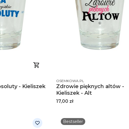
PRODUCENT
OSEMKOWA.PL
soluty - Kieliszek
Zdrowie pięknych altów -
Kieliszek - Alt
Cena
17,00 zł
Bestseller