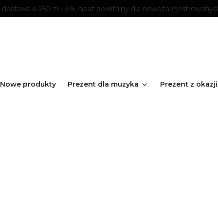
ostawa o 250 zł | 3% rabat powitalny dla nowozarejestrowanyc
Nowe produkty
Prezent dla muzyka
Prezent z okazji