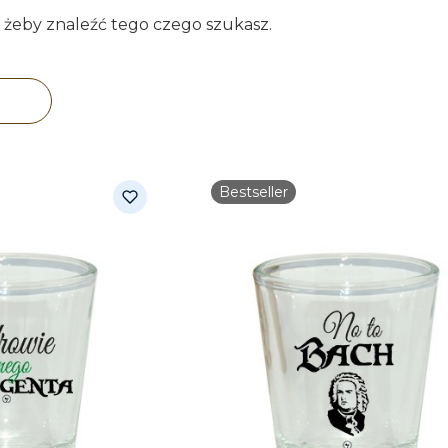
, żeby znaleźć tego czego szukasz.
duktów
Bestseller