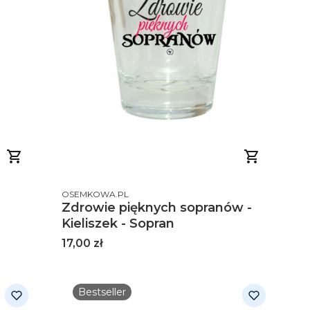
PRODUCENT
OSEMKOWA.PL
Zdrowie pięknych sopranów -
Kieliszek - Sopran
Cena
17,00 zł
Bestseller