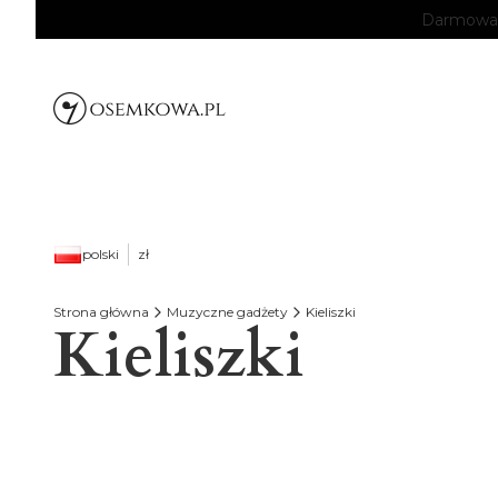
Darmowa d
polski
zł
Strona główna
Muzyczne gadżety
Kieliszki
Kieliszki