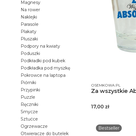
Magnesy
Na rower
Naklejki
Parasole
Plakaty
Pluszaki
Podpory na kwiaty
Poduszki
Podkładki pod kubek
Podkładka pod myszkę
Pokrowce na laptopa
Piórniki
PRODUCENT
OSEMKOWA.PL
Przypinki
Za wszystkie Ab
Puzzle
Ręczniki
Cena
17,00 zł
Smycze
Sztućce
Ogrzewacze
Bestseller
Otwieracze do butelek