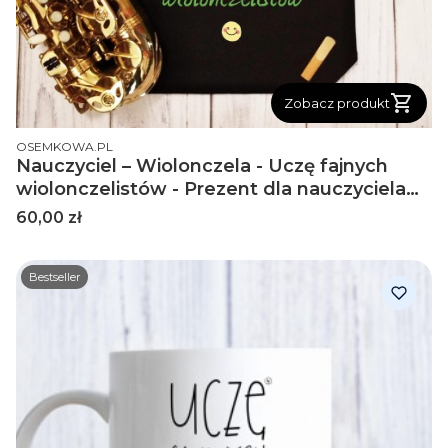
Zobacz produkt
PRODUCENT
OSEMKOWA.PL
Nauczyciel – Wiolonczela - Uczę fajnych
wiolonczelistów - Prezent dla nauczyciela
gry na wiolonczeli - Torba na ramię
Cena
60,00 zł
Bestseller