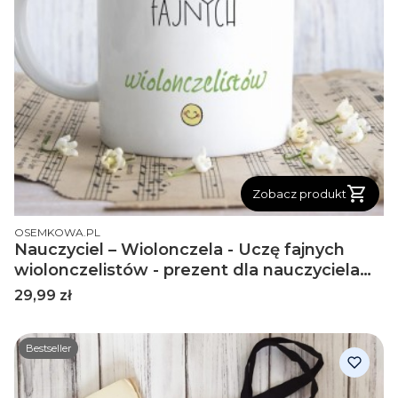
Zobacz produkt
PRODUCENT
OSEMKOWA.PL
Nauczyciel – Wiolonczela - Uczę fajnych
wiolonczelistów - prezent dla nauczyciela
wiolonczeli - Kubek ceramiczny
Cena
29,99 zł
Bestseller