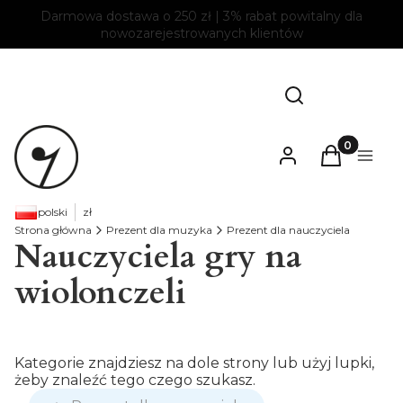
Darmowa dostawa o 250 zł | 3% rabat powitalny dla
nowozarejestrowanych klientów
Otwórz wyszukiw
Szukaj
Produkty w
Zaloguj się
Koszyk
Menu
polski
zł
Strona główna
Prezent dla muzyka
Prezent dla nauczyciela
Nauczyciela gry na
wiolonczeli
Kategorie znajdziesz na dole strony lub użyj lupki,
żeby znaleźć tego czego szukasz.