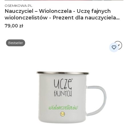
PRODUCENT
OSEMKOWA.PL
Nauczyciel – Wiolonczela - Uczę fajnych
wiolonczelistów - Prezent dla nauczyciela
wiolonczeli -Koszulka
Cena
79,00 zł
Bestseller