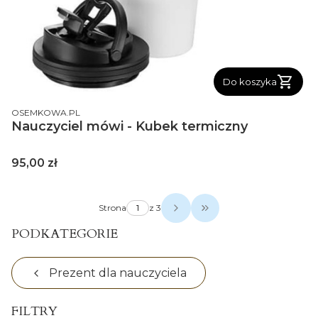
Do koszyka
PRODUCENT
OSEMKOWA.PL
Nauczyciel mówi - Kubek termiczny
Cena
95,00 zł
Strona
z 3
Przejdź do ostatniej s
PODKATEGORIE
Prezent dla nauczyciela
FILTRY