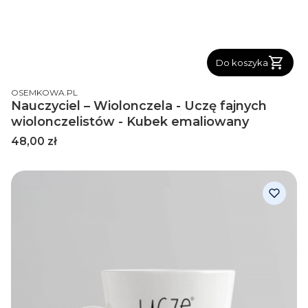
Do koszyka
PRODUCENT
OSEMKOWA.PL
Nauczyciel – Wiolonczela - Uczę fajnych
wiolonczelistów - Kubek emaliowany
Cena
48,00 zł