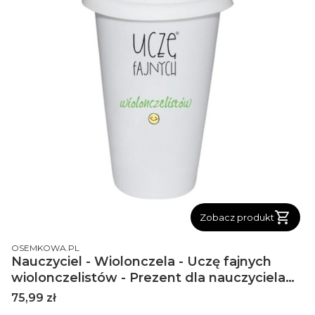
Zobacz produkt
PRODUCENT
OSEMKOWA.PL
Nauczyciel - Wiolonczela - Uczę fajnych
wiolonczelistów - Prezent dla nauczyciela
gry na wiolonczeli - Tumbler
Cena
75,99 zł