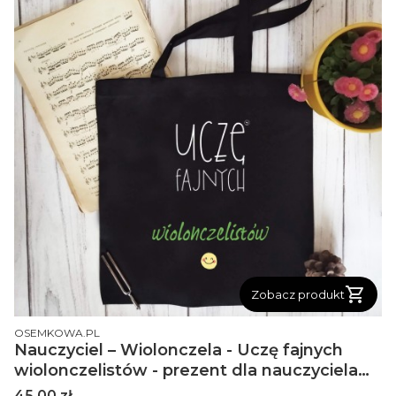
Zobacz produkt
PRODUCENT
OSEMKOWA.PL
Nauczyciel – Wiolonczela - Uczę fajnych
wiolonczelistów - prezent dla nauczyciela
wiolonczeli - Torba z 2 ucha
Cena
45,00 zł