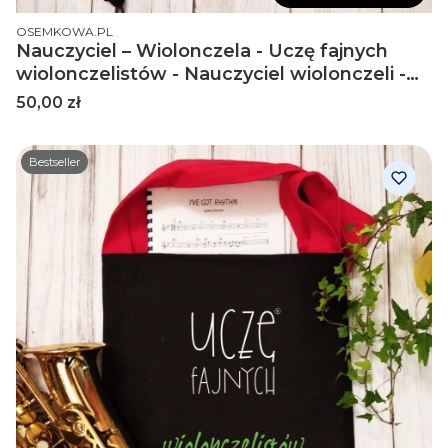
PRODUCENT
OSEMKOWA.PL
Nauczyciel – Wiolonczela - Uczę fajnych
wiolonczelistów - Nauczyciel wiolonczeli -
Worek plecak
Cena
50,00 zł
Bestseller