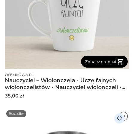
Zobacz produkt
PRODUCENT
OSEMKOWA.PL
Nauczyciel – Wiolonczela - Uczę fajnych
wiolonczelistów - Nauczyciel wiolonczeli -
Kubek latte
Cena
35,00 zł
Bestseller