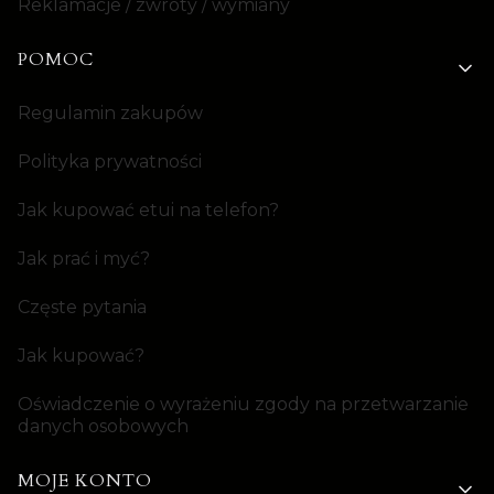
Reklamacje / zwroty / wymiany
POMOC
Regulamin zakupów
Polityka prywatności
Jak kupować etui na telefon?
Jak prać i myć?
Częste pytania
Jak kupować?
Oświadczenie o wyrażeniu zgody na przetwarzanie
danych osobowych
MOJE KONTO