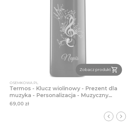
Zobacz produkt
PRODUCENT
OSEMKOWA.PL
Termos - Klucz wiolinowy - Prezent dla
muzyka - Personalizacja - Muzyczny
termos z grawerem
Cena
69,00 zł