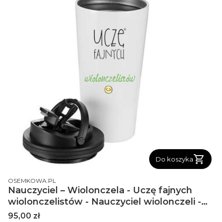
Do koszyka
PRODUCENT
OSEMKOWA.PL
Nauczyciel – Wiolonczela - Uczę fajnych
wiolonczelistów - Nauczyciel wiolonczeli -
Kubek termiczny
Cena
95,00 zł