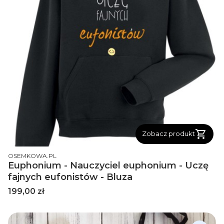
Zobacz produkt
PRODUCENT
OSEMKOWA.PL
Euphonium - Nauczyciel euphonium - Uczę
fajnych eufonistów - Bluza
Cena
199,00 zł