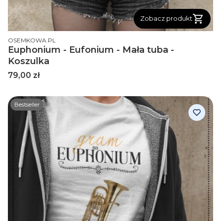
Zobacz produkt
PRODUCENT
OSEMKOWA.PL
Euphonium - Eufonium - Mała tuba -
Koszulka
Cena
79,00 zł
Bestseller