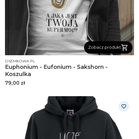
Zobacz produkt
PRODUCENT
OSEMKOWA.PL
Euphonium - Eufonium - Sakshorn -
Koszulka
Cena
79,00 zł