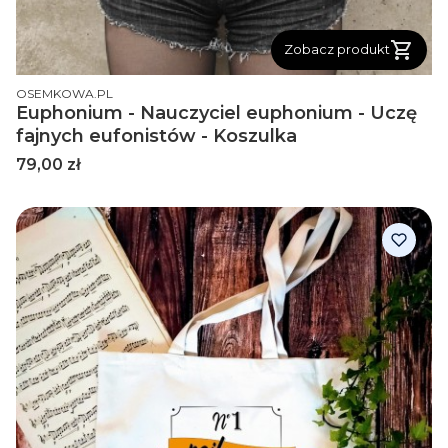
Zobacz produkt
PRODUCENT
OSEMKOWA.PL
Euphonium - Nauczyciel euphonium - Uczę
fajnych eufonistów - Koszulka
Cena
79,00 zł