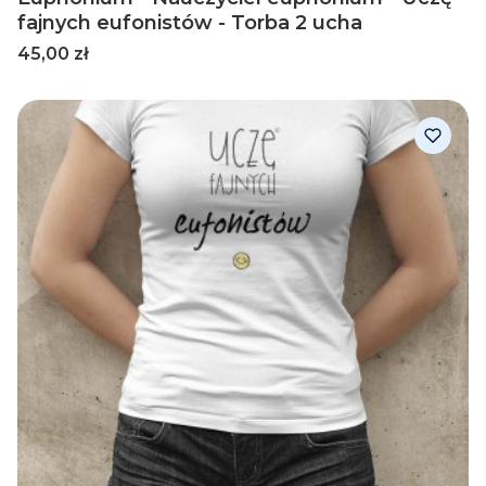
fajnych eufonistów - Torba 2 ucha
Cena
45,00 zł