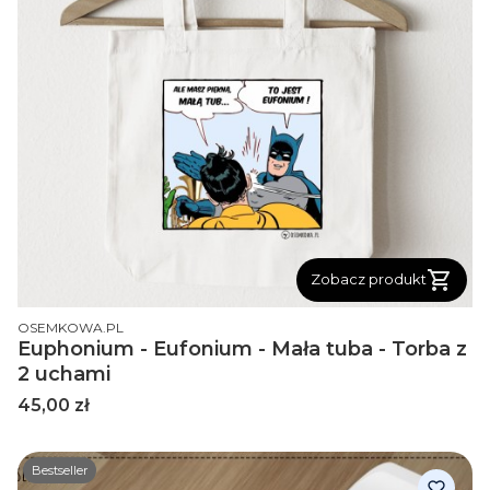
Zobacz produkt
PRODUCENT
OSEMKOWA.PL
Euphonium - Eufonium - Mała tuba - Torba z
2 uchami
Cena
45,00 zł
Bestseller