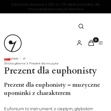
Darmowa dostawa o 250 zł | 3% rabat powitalny dla
nowozarejestrowanych klientów
Otwórz wyszukiw
Szukaj
Produkty w
Zaloguj się
Koszyk
Menu
polski
zł
Strona główna
Prezent dla muzyka
Prezent dla euphonisty
Prezent dla euphonisty – muzyczne
upominki z charakterem
Eufonium to instrument o ciepłym, głębokim