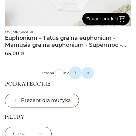
Zobacz produkt
PRODUCENT
OSEMKOWA.PL
Euphonium - Tatuś gra na euphonium -
Mamusia gra na euphonium - Supermoc -
Bodziak Body
Cena
65,00 zł
Strona
z 2
Przejdź do ostatniej s
PODKATEGORIE
Prezent dla muzyka
FILTRY
Cena