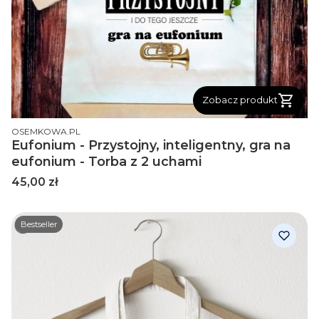
Zobacz produkt
PRODUCENT
OSEMKOWA.PL
Eufonium - Przystojny, inteligentny, gra na
eufonium - Torba z 2 uchami
Cena
45,00 zł
Bestseller