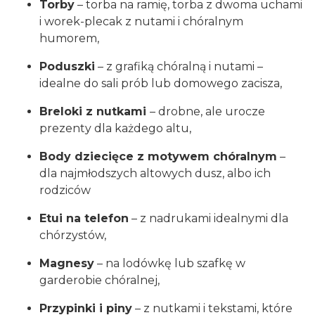
Torby
– torba na ramię, torba z dwoma uchami
i worek-plecak z nutami i chóralnym
humorem,
Poduszki
– z grafiką chóralną i nutami –
idealne do sali prób lub domowego zacisza,
Breloki z nutkami
– drobne, ale urocze
prezenty dla każdego altu,
Body dziecięce z motywem chóralnym
–
dla najmłodszych altowych dusz, albo ich
rodziców
Etui na telefon
– z nadrukami idealnymi dla
chórzystów,
Magnesy
– na lodówkę lub szafkę w
garderobie chóralnej,
Przypinki i piny
– z nutkami i tekstami, które