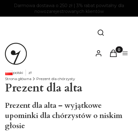
Darmowa dostawa o 250 zł | 3% rabat powitalny dla
nowozarejestrowanych klientów
Otwórz wyszukiw
Szukaj
Produkty w
Zaloguj się
Koszyk
Menu
polski
zł
Strona główna
Prezent dla chórzysty
Prezent dla alta
Prezent dla alta – wyjątkowe
upominki dla chórzystów o niskim
głosie