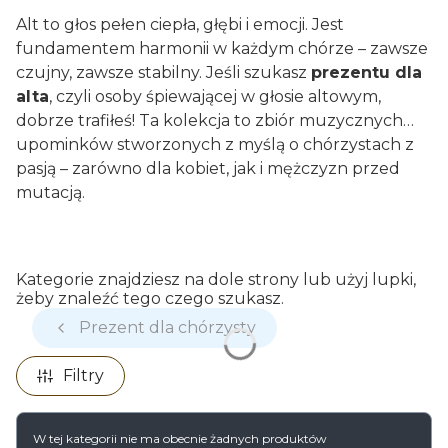
Alt to głos pełen ciepła, głębi i emocji. Jest
fundamentem harmonii w każdym chórze – zawsze
czujny, zawsze stabilny. Jeśli szukasz
prezentu dla
alta
, czyli osoby śpiewającej w głosie altowym,
dobrze trafiłeś! Ta kolekcja to zbiór muzycznych
upominków stworzonych z myślą o chórzystach z
pasją – zarówno dla kobiet, jak i mężczyzn przed
mutacją.
Kategorie znajdziesz na dole strony lub użyj lupki,
żeby znaleźć tego czego szukasz.
Prezent dla chórzysty
Filtry
Lista produktów
W tej kategorii nie ma obecnie żadnych produktów