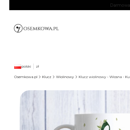
Darmowa d
polski
zł
Osemkowa.pl
Klucz
Wiolinowy
Klucz wiolinowy - Wiosna - K