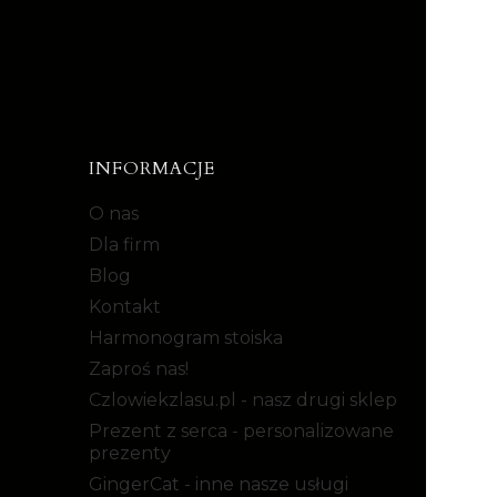
INFORMACJE
O nas
Dla firm
Blog
Kontakt
Harmonogram stoiska
Zaproś nas!
Czlowiekzlasu.pl - nasz drugi sklep
Prezent z serca - personalizowane
prezenty
GingerCat - inne nasze usługi