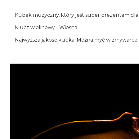
Kubek muzyczny, który jest super prezentem dl
Klucz wiolinowy - Wiosna.
Najwyższa jakość kubka. Można myć w zmywarce.