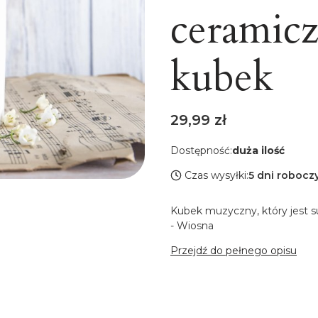
ceramic
kubek
Cena
29,99 zł
Dostępność:
duża ilość
Czas wysyłki:
5 dni robocz
Kubek muzyczny, który jest 
- Wiosna
Przejdź do pełnego opisu
Wybierz wariant produkt
Poszczególne warianty mogą 