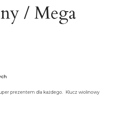
zny / Mega
ych
super prezentem dla każdego. Klucz wiolinowy
u:
różnić się ceną