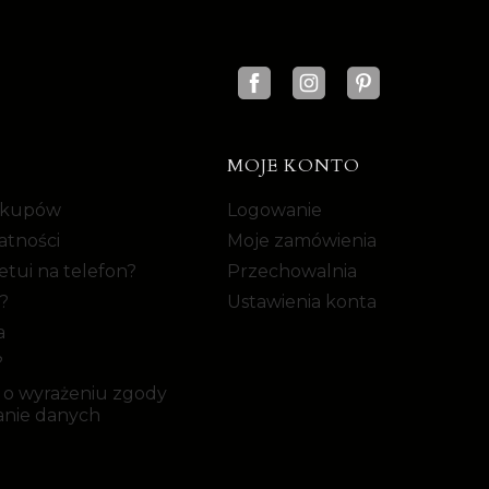
MOJE KONTO
akupów
Logowanie
atności
Moje zamówienia
tui na telefon?
Przechowalnia
?
Ustawienia konta
a
?
 o wyrażeniu zgody
anie danych