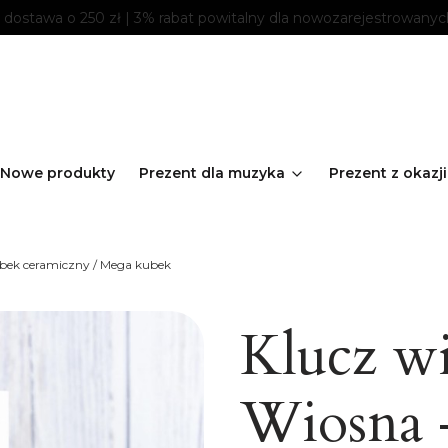
ostawa o 250 zł | 3% rabat powitalny dla nowozarejestrowanyc
Nowe produkty
Prezent dla muzyka
Prezent z okazji
ubek ceramiczny / Mega kubek
Klucz w
Wiosna 