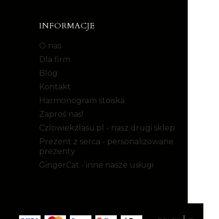
INFORMACJE
O nas
Dla firm
Blog
Kontakt
Harmonogram stoiska
Zaproś nas!
Czlowiekzlasu.pl - nasz drugi sklep
Prezent z serca - personalizowane
prezenty
GingerCat - inne nasze usługi