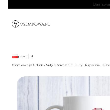
Darmowa d
polski
zł
Osemkowa.pl
Nutki / Nuty
Serce z nut - Nuty - Pięciolinia - Kub