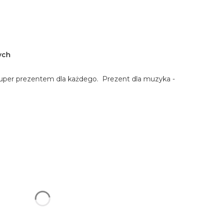
ych
super prezentem dla każdego. Prezent dla muzyka -
u:
różnić się ceną