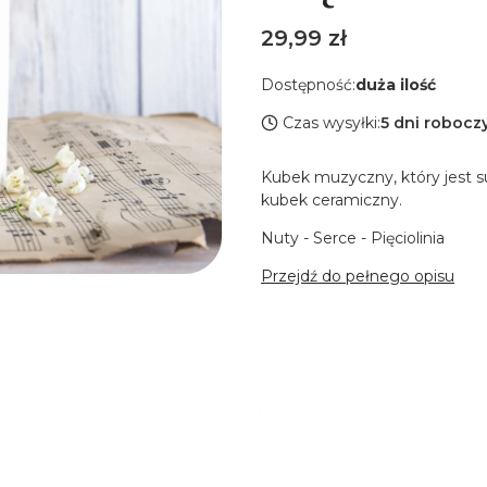
Cena
29,99 zł
Dostępność:
duża ilość
Czas wysyłki:
5 dni robocz
Kubek muzyczny, który jest 
kubek ceramiczny.
Nuty - Serce - Pięciolinia
Przejdź do pełnego opisu
Wybierz wariant produkt
Poszczególne warianty mogą 
*
Pojemność kubka
Wybierz