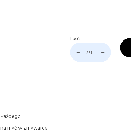
Personalizacja: np. Imię
Opcjon
Ilość
szt.
a każdego.
ożna myć w zmywarce.