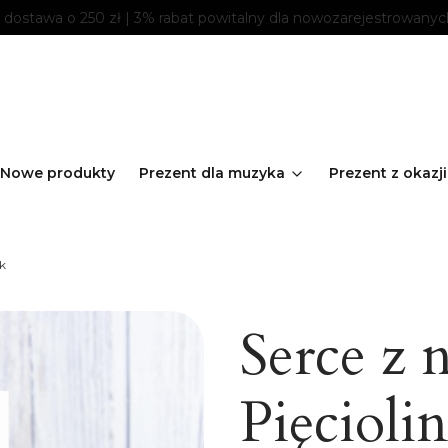
ostawa o 250 zł | 3% rabat powitalny dla nowozarejestrowanyc
Nowe produkty
Prezent dla muzyka
Prezent z okazji
ek
Serce z 
Pięcioli