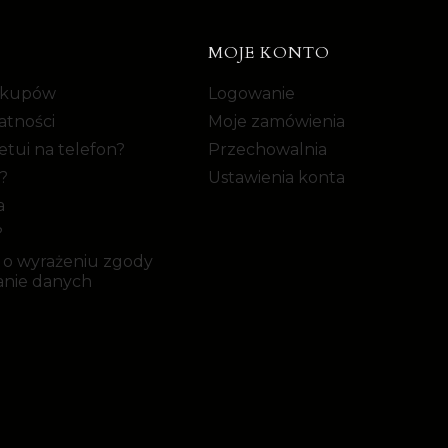
MOJE KONTO
akupów
Logowanie
atności
Moje zamówienia
tui na telefon?
Przechowalnia
?
Ustawienia konta
a
?
 o wyrażeniu zgody
anie danych