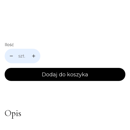
Personalizacja (rok, imię itd.) , lokalizacja (przód, kark)
Opcjonalne
Ilość
szt.
Dodaj do koszyka
Opis