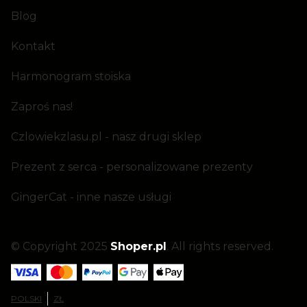
Blog
Kontakt
Harmonogram stoiska
Zaproś nas!
Czlowiekzlasu.pl - nasz drugi sklep
Prezent z serca - personalizowane prezenty
GingerCat - inne nasze usługi
© Copyright 2025
Shoper.pl
. All rights reserved.
POLSKI
ZŁ