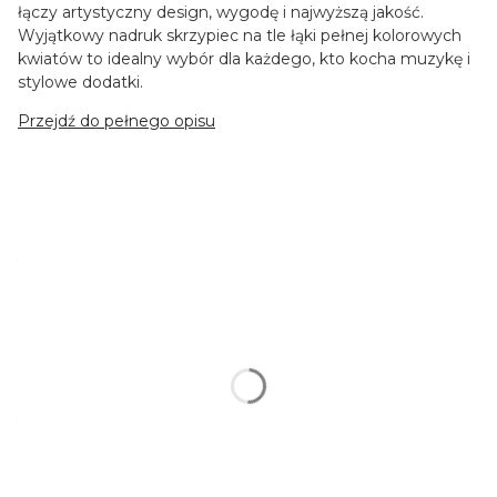
łączy artystyczny design, wygodę i najwyższą jakość.
Wyjątkowy nadruk skrzypiec na tle łąki pełnej kolorowych
kwiatów to idealny wybór dla każdego, kto kocha muzykę i
stylowe dodatki.
Przejdź do pełnego opisu
Wybierz wariant produktu:
Poszczególne warianty mogą różnić się ceną
*
Rodzaj koszulki
Wybierz
*
Kolor koszulki
Pokaż wszystkie kolory
*
Rozmiar
Wybierz